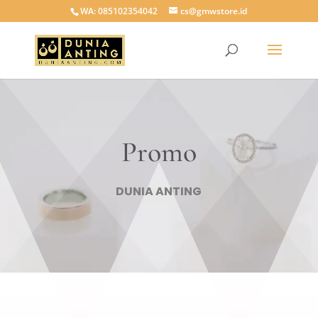
WA: 085102354042
cs@gmwstore.id
Promo
DUNIA ANTING